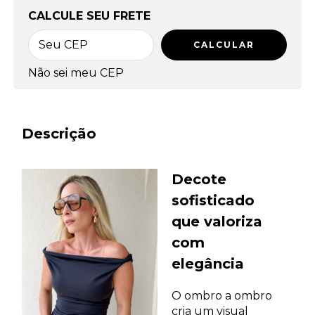
OPÇÕES DE FRETE
CALCULE SEU FRETE
CALCULAR
Não sei meu CEP
Descrição
Decote
sofisticado
que valoriza
com
elegância
O ombro a ombro
cria um visual