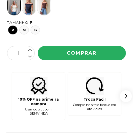
TAMANHO
P
P
M
G
10% OFF na primeira
Troca Fácil
compra
Compre no site e troque em
até 7 dias
Usando o cupom:
2 
BEMVINDA