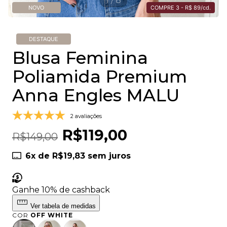
1
/
8
NOVO
COMPRE 3 - R$ 89/cd.
DESTAQUE
Blusa Feminina
Poliamida Premium
Anna Engles MALU
2 avaliações
R$119,00
R$149,00
6
x de
R$19,83
sem juros
Ganhe 10%
de cashback
Ver tabela de medidas
COR
OFF WHITE