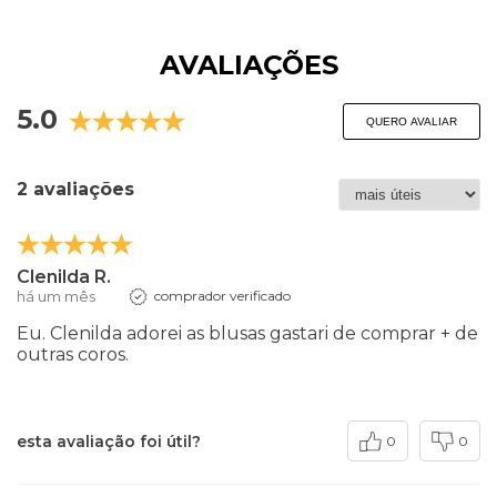
AVALIAÇÕES
5.0
QUERO AVALIAR
2 avaliações
Clenilda R.
há um mês
comprador verificado
Eu. Clenilda adorei as blusas gastari de comprar + de
outras coros.
esta avaliação foi útil?
0
0