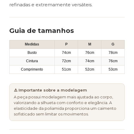
refinadas e extremamente versáteis.
Guia de tamanhos
Medidas
P
M
G
Busto
74cm
76cm
78cm
Cintura
72cm
74cm
76cm
Comprimento
51cm
52cm
53cm
⚠️ Importante sobre a modelagem
A peça possui modelagem mais ajustada ao corpo,
valorizando a silhueta com conforto e elegância. A
elasticidade da poliamida proporciona um caimento
sofisticado sem limitar os movimentos.