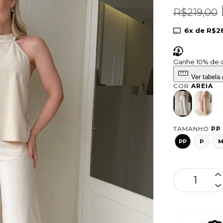
R$219,00
6
x de
R$28
Ganhe 10%
de 
Ver tabela
COR
AREIA
TAMANHO
PP
PP
P