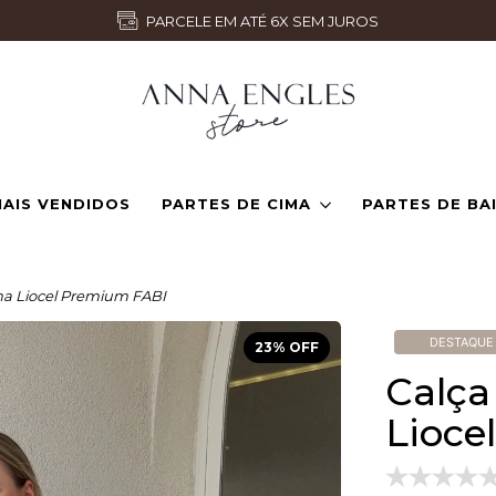
CONTO | GANHE 10% NA SUA PRIMEIRA COMPRA USE O CUPOM: B
AIS VENDIDOS
PARTES DE CIMA
PARTES DE BA
na Liocel Premium FABI
DESTAQUE
23
% OFF
Calça
Lioce