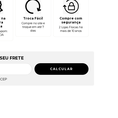
 na
Troca Fácil
Compre com
ra
segurança
Compre no site e
a
troque em até 7
2 Lojas Físicas h
dias
mais de 10 anos
upom:
DA
DE FRETE
SEU FRETE
CALCULAR
 CEP