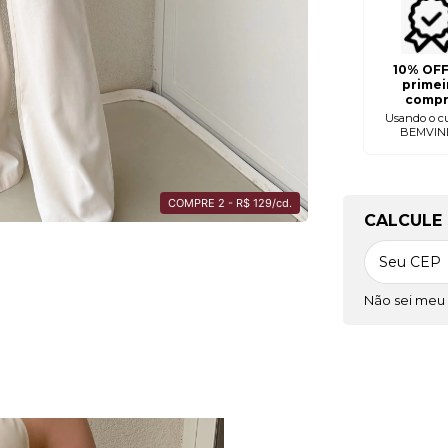
10% OFF
primei
compr
Usando o c
BEMVIN
COMPRE 2 - R$ 129/cd.
OPÇÕES 
CALCULE 
Não sei meu