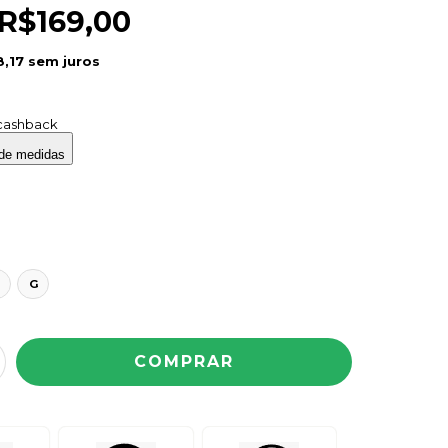
R$169,00
,17
sem juros
cashback
 de medidas
M
G