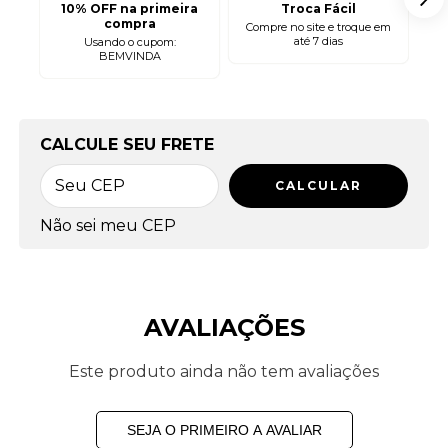
10% OFF na primeira
Troca Fácil
compra
Compre no site e troque em
até 7 dias
Usando o cupom:
2 
BEMVINDA
OPÇÕES DE FRETE
CALCULE SEU FRETE
CALCULAR
Não sei meu CEP
AVALIAÇÕES
Este produto ainda não tem avaliações
SEJA O PRIMEIRO A AVALIAR