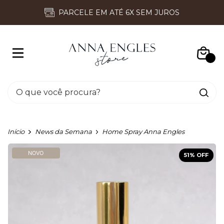
D
PARCELE EM ATÉ 6X SEM JUROS
0
Início
News da Semana
Home Spray Anna Engles
NOVO
51
% OFF