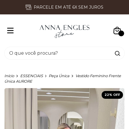
PARCELE EM ATÉ 6X SEM JUROS
0
Início
ESSENCIAIS
Peça Única
Vestido Feminino Frente
Única AURORE
22
% OFF