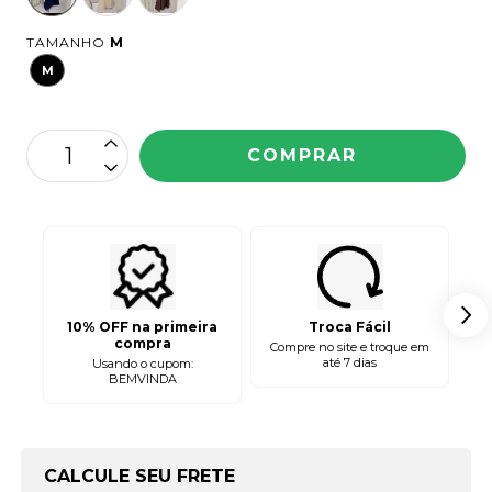
TAMANHO
M
M
10% OFF na primeira
Troca Fácil
compra
Compre no site e troque em
até 7 dias
Usando o cupom:
2 
BEMVINDA
OPÇÕES DE FRETE
CALCULE SEU FRETE